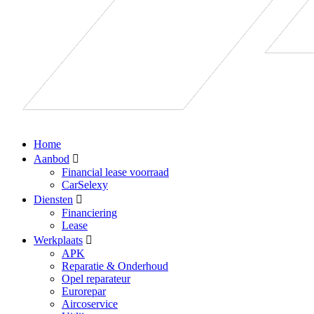
Home
Aanbod
Financial lease voorraad
CarSelexy
Diensten
Financiering
Lease
Werkplaats
APK
Reparatie & Onderhoud
Opel reparateur
Eurorepar
Aircoservice