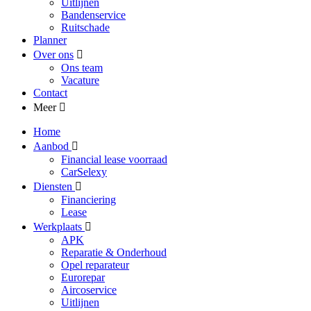
Uitlijnen
Bandenservice
Ruitschade
Planner
Over ons
Ons team
Vacature
Contact
Meer
Home
Aanbod
Financial lease voorraad
CarSelexy
Diensten
Financiering
Lease
Werkplaats
APK
Reparatie & Onderhoud
Opel reparateur
Eurorepar
Aircoservice
Uitlijnen