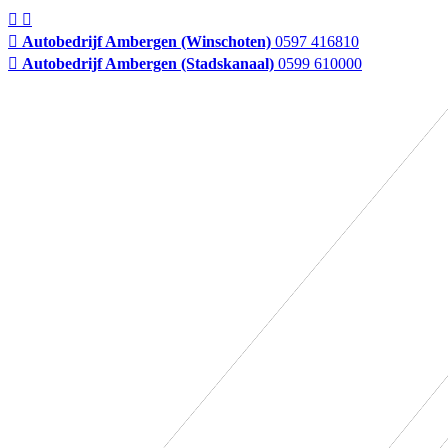
Autobedrijf Ambergen (Winschoten)
0597 416810
Autobedrijf Ambergen (Stadskanaal)
0599 610000