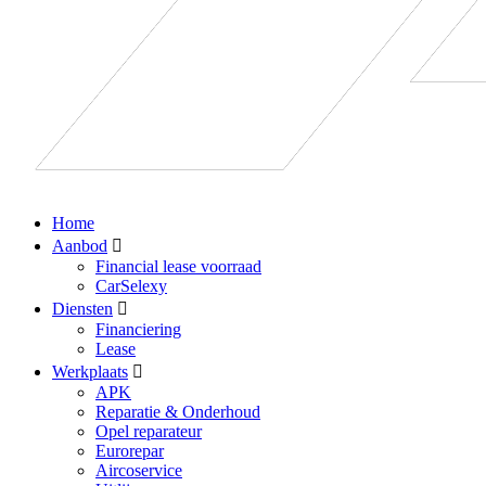
Home
Aanbod
Financial lease voorraad
CarSelexy
Diensten
Financiering
Lease
Werkplaats
APK
Reparatie & Onderhoud
Opel reparateur
Eurorepar
Aircoservice