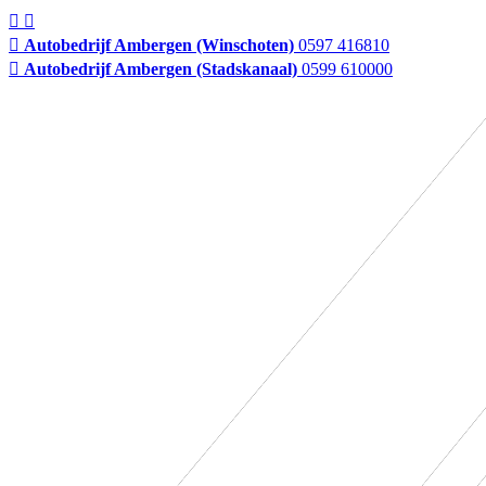
Autobedrijf Ambergen (Winschoten)
0597 416810
Autobedrijf Ambergen (Stadskanaal)
0599 610000