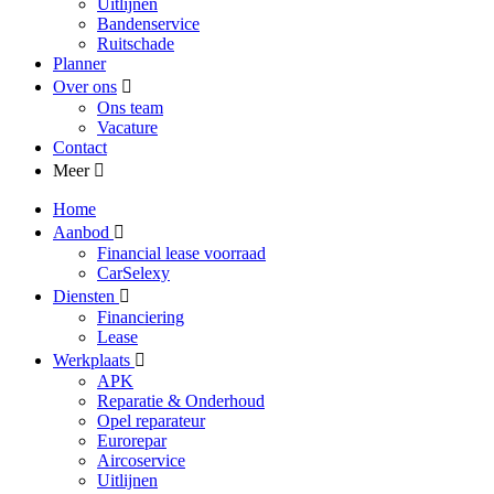
Uitlijnen
Bandenservice
Ruitschade
Planner
Over ons
Ons team
Vacature
Contact
Meer
Home
Aanbod
Financial lease voorraad
CarSelexy
Diensten
Financiering
Lease
Werkplaats
APK
Reparatie & Onderhoud
Opel reparateur
Eurorepar
Aircoservice
Uitlijnen